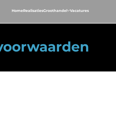
Home
Realisaties
Groothandel
Vacatures
voorwaarden