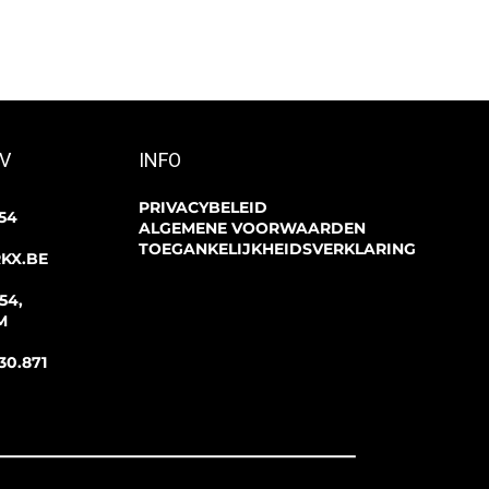
BV
INFO
PRIVACYBELEID
 54
ALGEMENE VOORWAARDEN
TOEGANKELIJKHEIDSVERKLARING
KX.BE
54,
M
30.871